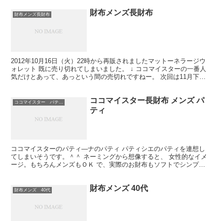
財布メンズ長財布
財布メンズ長財布
2012年10月16日（火）22時から再販されましたマットーネラージウ
ォレット 既に売り切れてしまいました。 ↓ ココマイスターの一番人
気だけとあって、あっという間の売切れですねー。 次回は11月下旬
の予定です。 ということは・・・ クリス...
ココマイスター長財布 メンズ パ
ココマイスター パティ―ナ
ティ
ココマイスターのパティ―ナのパティ パティシエのパティを連想し
てしまいそうです。＾＾ ネーミングから想像すると、 女性的なイメ
ージ。もちろんメンズもＯＫ で、実際のお財布もソフトでシンプ
ル。 外側の革と内側の革の一体感がシンプルさを出してい...
財布メンズ 40代
財布メンズ 40代