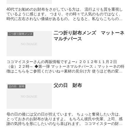
40代でお勧めのお財布をさがしている方は、 流行よりも質を重視し
ているように感じます。 つまり、その時々で人気のものではなく、
時代に左右されない価値があるもの。 となると、私ならこちらのブ
ランドをお勧めしますね。 ↓ WEB通販ココマイス...
二つ折り財布メンズ マットーネ
二つ折り財布メンズ
マルチパース
ココマイスターさんの再販情報ですよー♪ ２０１２年１１月２日
（金）２２時～ ◆第一弾 マットーネマルチパース ↓ マットーネの特
徴はこちらをご参照くださいね⇒素材の見分け方 使うほど色の変化
が楽しめますよー＾＾ 私がココマイスターさんの自由...
父の日 財布
父の日 財布
母の日の後には父の日が控えています。 ちょっと奮発したい方は、
とっておきのお財布がありますよ。 もちろん彼氏や先輩、上司、感
謝の気持ちを形にしたいのなら喜ばれます。 ココマイスターの財布
再販来ますから♪。 詳細は公式ＨＰトップページで⇒ココ...