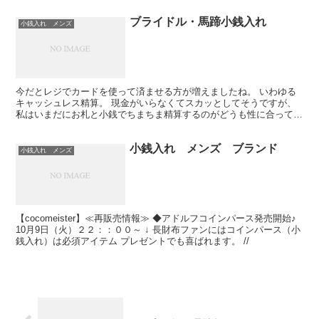
ブライドル・馬蹄小銭入れ
小銭入れ メンズ
今だとレジでカードを使って済ませる方が増えましたね。 いわゆる
キャッシュレス精算。 現金がいらなくてスカッとしてそうですが、
私はいまだにお札と小銭でちまちま精算するのがどうも性に合ってま
す。 ということで、小銭入れ、プレゼントでもらったら感...
小銭入れ メンズ ブランド
小銭入れ メンズ
【cocomeister】≪再販売情報≫ ◆アドルフコインパース発売開始♪
10月9日（火）２２：：００～ ↓ 長財布ファンにはコインパース（小
銭入れ）は必須アイテム プレゼントでも喜ばれます。 //