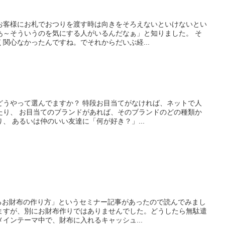
お客様にお札でおつりを渡す時は向きをそろえないといけないとい
あ～そういうのを気にする人がいるんだなぁ」と知りました。 そ
関心なかったんですね。でそれからだいぶ経...
どうやって選んでますか？ 特段お目当てがなければ、ネットで人
たり、 お目当てのブランドがあれば、そのブランドのどの種類か
、 あるいは仲のいい友達に「何が好き？」...
まるお財布の作り方」というセミナー記事があったので読んでみまし
ますが、別にお財布作りではありませんでした。どうしたら無駄遣
インテーマ中で、財布に入れるキャッシュ...