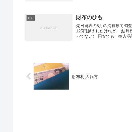
財布のひも
日記
先日発表の5月の消費動向調査
125円越えしたけれど、 結
ってない） 円安でも、輸入品
財布札 入れ方