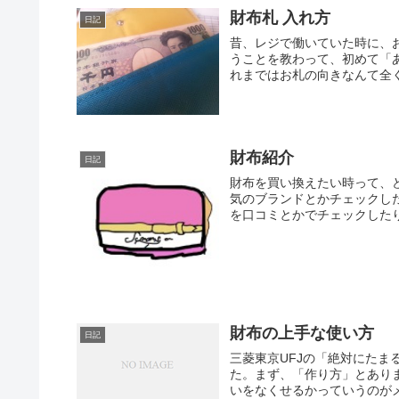
財布札 入れ方
日記
昔、レジで働いていた時に、
うことを教わって、初めて「
れまではお札の向きなんて全く
財布紹介
日記
財布を買い換えたい時って、
気のブランドとかチェックし
を口コミとかでチェックしたり
財布の上手な使い方
日記
三菱東京UFJの「絶対にた
た。まず、「作り方」とあり
いをなくせるかっていうのがメ