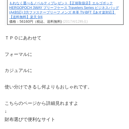
もれなく選べるノベルティプレゼント【正規取扱店】エルゴポック
HERGOPOCH 3WAY ブリーフケース Travelers Series ビジネスバッグ
(A4対応) 3方ファスナーブリーフ メンズ 本革 TV-BFT【あす楽対応】
【送料無料】楽天 9/4
価格：56160円（税込、送料無料)
(2017/4/12時点)
ＴＰＯにあわせて
フォーマルに
カジュアルに
使い分けできるし何よりもおしゃれです。
こちらのページから詳細見れますよ
↓
財布選びで便利なサイト