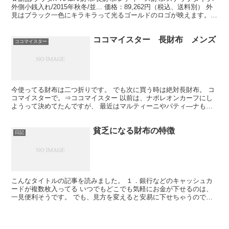
外側小銭入れ/2015年秋冬/並... 価格：89,262円（税込、送料別） 外
見はブラック一色にキラキラって光るゴールドのロゴが映えます。
が、中身を開けると・・・...
ココマイスター 長財布 メンズ
ココマイスター
今使ってる財布は二つ折りです。 でも次に買う時は絶対長財布。 コ
コマイスターで。⇒ココマイスター 以前は、ナポレオンカーフにし
ようって決めてたんですが、 最近はマルティーニやパティ―ナもよ
いなって迷ってます。 両方とも外装だけでなく内装も高...
貧乏になる財布の特徴
日記
こんなタイトルの記事を読みました。 １．銀行などのキャッシュカ
ードが複数枚入ってる いつでもどこでも気軽にお金が下せるのは、
一見便利そうです。 でも、見方を変えると安易に下せちゃうので、
これって財布のひもがゆるゆるです。 他の特徴にも共通し...