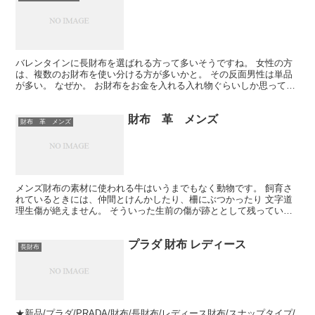
バレンタインに長財布を選ばれる方って多いそうですね。 女性の方
は、複数のお財布を使い分ける方が多いかと。 その反面男性は単品
が多い。 なぜか。 お財布をお金を入れる入れ物ぐらいしか思ってい
ないから。 思い入れが少ない分。 プレゼントしたお財...
財布 革 メンズ
財布 革 メンズ
メンズ財布の素材に使われる牛はいうまでもなく動物です。 飼育さ
れているときには、仲間とけんかしたり、柵にぶつかったり 文字道
理生傷が絶えません。 そういった生前の傷が跡ととして残っている
のが確認できるのも天然皮革製品の醍醐味でしょう。 革の...
プラダ 財布 レディース
長財布
★新品/プラダ/PRADA/財布/長財布/レディース財布/スナップタイプ/