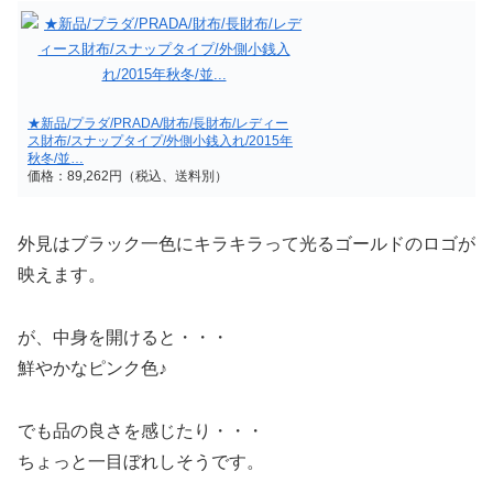
★新品/プラダ/PRADA/財布/長財布/レディー
ス財布/スナップタイプ/外側小銭入れ/2015年
秋冬/並…
価格：89,262円（税込、送料別）
外見はブラック一色にキラキラって光るゴールドのロゴが
映えます。
が、中身を開けると・・・
鮮やかなピンク色♪
でも品の良さを感じたり・・・
ちょっと一目ぼれしそうです。