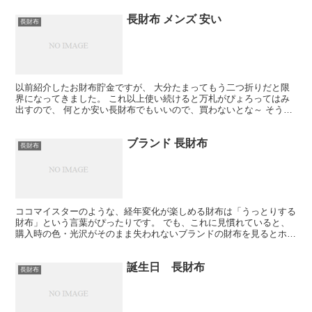
長財布 メンズ 安い
長財布
以前紹介したお財布貯金ですが、 大分たまってもう二つ折りだと限
界になってきました。 これ以上使い続けると万札がぴょろってはみ
出すので、 何とか安い長財布でもいいので、買わないとな～ そう思
ってついに買っちゃいました～ 百均のですが（爆）(ﾉ...
ブランド 長財布
長財布
ココマイスターのような、経年変化が楽しめる財布は「うっとりする
財布」という言葉がぴったりです。 でも、これに見慣れていると、
購入時の色・光沢がそのまま失われないブランドの財布を見るとホッ
とします。 ↓ ブランド 長財布 ｜ Goship!W...
誕生日 長財布
長財布