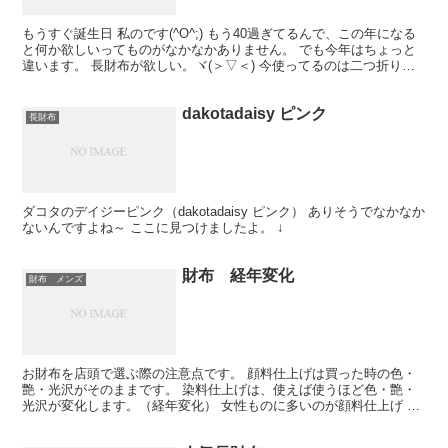
もうすぐ誕生日 私のです(^O^;) もう40過ぎてるんで、この年になる
と何か欲しいってものがなかなかありません。 でも今年はちょっと
違います。 長財布が欲しい。ヾ(＞▽＜) 今使ってるのは二つ折り
で、 中に万札が結構入ってます。＾＾ お尻...
dakotadaisy ピンク
長財布
ダコタのデイジーピンク（dakotadaisy ピンク） ありそうでなかなか
ないんですよね～ ここに見つけましたよ。 ↓
財布 経年変化
財布 メンズ
お財布を店頭で選ぶ際の注意点です。 顔料仕上げは買った時の色・
艶・光沢がそのままです。 染料仕上げは、使えば使うほど色・艶・
光沢が変化します。（経年変化） 女性ものに多いのが顔料仕上げ ル
イ・ヴィトン♪ 一方、天然素材の良さを楽しむなら染料...